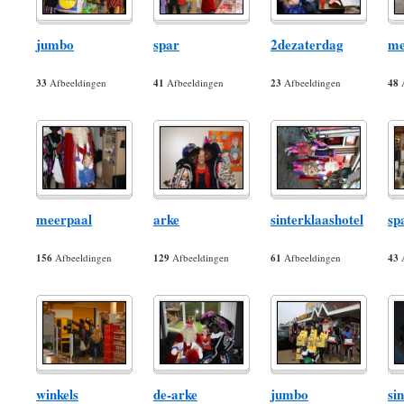
jumbo
spar
2dezaterdag
me
33
Afbeeldingen
41
Afbeeldingen
23
Afbeeldingen
48
A
meerpaal
arke
sinterklaashotel
sp
156
Afbeeldingen
129
Afbeeldingen
61
Afbeeldingen
43
A
winkels
de-arke
jumbo
si