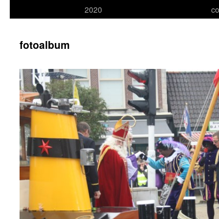
2020
co
naar
inhoud
fotoalbum