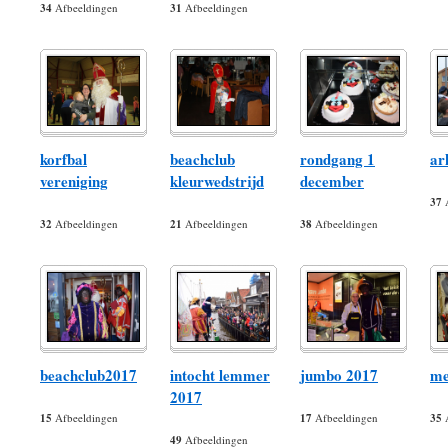
34
Afbeeldingen
31
Afbeeldingen
korfbal
beachclub
rondgang 1
ar
vereniging
kleurwedstrijd
december
37
A
32
Afbeeldingen
21
Afbeeldingen
38
Afbeeldingen
beachclub2017
intocht lemmer
jumbo 2017
me
2017
15
Afbeeldingen
17
Afbeeldingen
35
A
49
Afbeeldingen