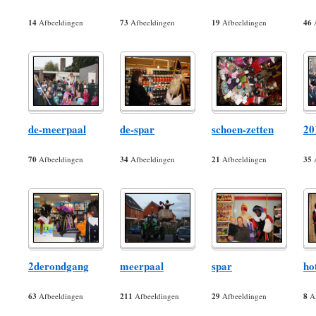
14
Afbeeldingen
73
Afbeeldingen
19
Afbeeldingen
46
A
de-meerpaal
de-spar
schoen-zetten
20
70
Afbeeldingen
34
Afbeeldingen
21
Afbeeldingen
35
A
2derondgang
meerpaal
spar
ho
63
Afbeeldingen
211
Afbeeldingen
29
Afbeeldingen
8
Af