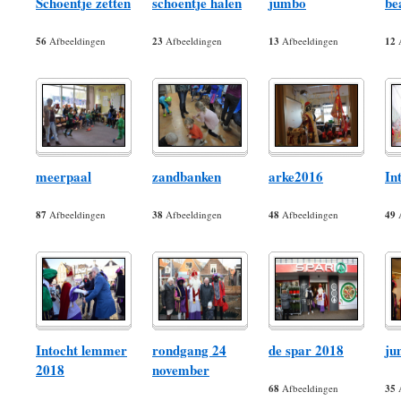
Schoentje zetten
schoentje halen
jumbo
be
56
Afbeeldingen
23
Afbeeldingen
13
Afbeeldingen
12
A
meerpaal
zandbanken
arke2016
In
87
Afbeeldingen
38
Afbeeldingen
48
Afbeeldingen
49
A
Intocht lemmer
rondgang 24
de spar 2018
ju
2018
november
68
Afbeeldingen
35
A