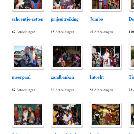
schoentje-zetten
prijsuitreiking
Jumbo
De
67
Afbeeldingen
65
Afbeeldingen
49
Afbeeldingen
110
meerpaal
zandbanken
Intocht
Ti
87
Afbeeldingen
30
Afbeeldingen
86
Afbeeldingen
22
A