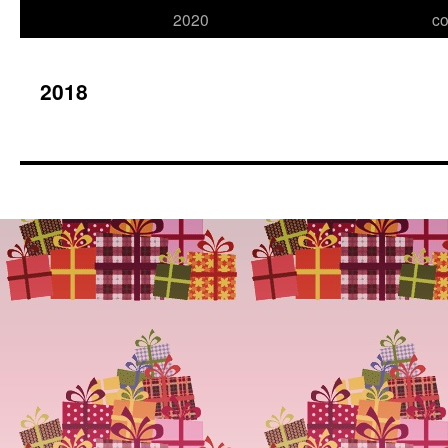
2020
co
naar
inhoud
2018