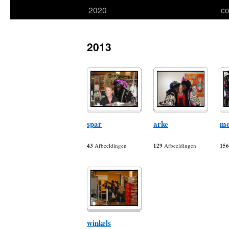
2020
co
naar
inhoud
2013
spar
arke
me
43
Afbeeldingen
129
Afbeeldingen
156
winkels