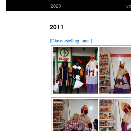
2020
co
naar
inhoud
2011
[Diavoorstelling tonen]