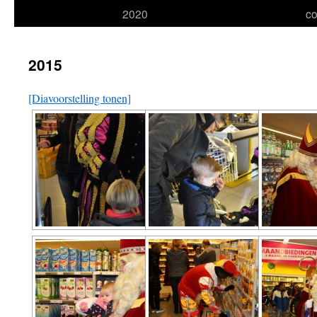
2020
co
naar
inhoud
2015
[Diavoorstelling tonen]