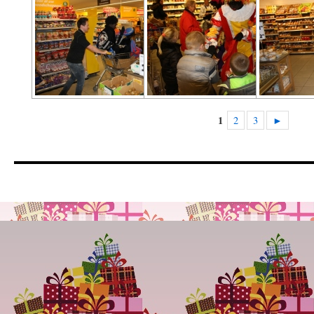
1
2
3
►