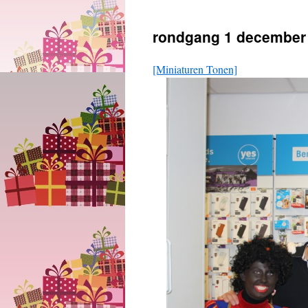
naar
rondgang 1 december
inhoud
[Miniaturen Tonen]